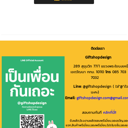
ติดต่อเรา
Giftshopdesign
289 สุขุมวิท 77/1 แขวงพระโขนงเหน
เขตวัฒนา กทม. 10110
โทร
085 703
7032
Line
:
@giftshopdesign ( ใส่"@"ด้
นะคะ)
Email:
giftshopdesign.com@gmail.c
สอบถามทันที
คลิกที่นี่!!
รับผลิต,โรงงานผลิตของพรีเมี่ยม,ของขวัญ,ขอ
แจก,สินค้าพรีเมี่ยม,ของพรีเมี่ยม,โปรโมรชั่น,ของ