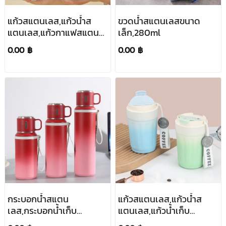
แก้วสแตนเลส,แก้วน้ำส
ขวดน้ำสแตนเลสขนาด
แตนเลส,แก้วกาแฟสแตน
เล็ก,280ml
เลส,550ml
0.00 ฿
0.00 ฿
กระบอกน้ำสแตน
แก้วสแตนเลส,แก้วน้ำส
เลส,กระบอกน้ำเก็บ
แตนเลส,แก้วน้ำเก็บ
อุณหภูมิ,316,600ml,800ml,1,000ml
อุณหภูมิ,380ml