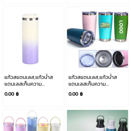
แก้วสแตนเลส,แก้วน้ำส
แก้วสแตนเลส,แก้วน้ำส
แตนเลสเก็บความ
แตนเลสเก็บความ
เย็น,450ml
เย็น,20oz
0.00 ฿
0.00 ฿