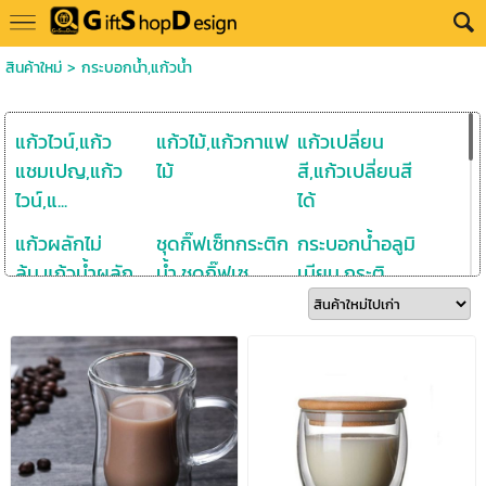
สินค้าใหม่
>
กระบอกน้ำ,แก้วน้ำ
แก้วไวน์,แก้ว
แก้วไม้,แก้วกาแฟ
แก้วเปลี่ยน
แชมเปญ,แก้ว
ไม้
สี,แก้วเปลี่ยนสี
ไวน์,แ...
ได้
แก้วผลักไม่
ชุดกิ๊ฟเซ็ทกระติก
กระบอกน้ำอลูมิ
ล้ม,แก้วน้ำผลัก
น้ำ,ชุดกิ๊ฟเซ...
เนียม,กระติ
ไม่ล...
กน้ำอ...
หลอดดูด
แก้วเคลือบ
แก้วเซรามิค
น้ำ,หลอนสแตน
โพลิเมอร์
เลส,หลอดซิล...
แก้ว2ชั้น,แก้วทน
แก้ว,ขวดน้ำ
แก้วน้ำฟางข้าว
ร้อน,ขวดแก้วน้...
พลาสติก
สาลี,กระบอ