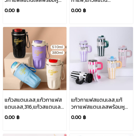
จับ,40oz,แก้วเก็บอุณหภูมิ
เลส304,510ml
0.00 ฿
0.00 ฿
แก้วสแตนเลส,แก้วกาแฟส
แก้วกาแฟสแตนเลส,แก้
แตนเลส,316,แก้วสแตนเลส
วกาแฟสแตนเลสพร้อมหู
พร้อมสาย
จับ,14oz,แก้วเก็บอุณหภูมิ
0.00 ฿
0.00 ฿
คล้อง,380,510ml