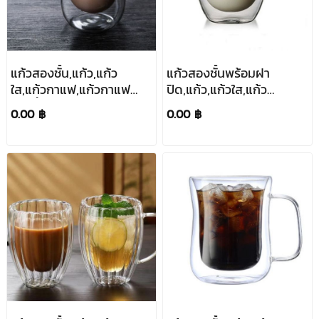
กน้ำรั...
แก้วน้ำซิลิโคน
แก้วปั่น,แก้ว
ขวดน้ำ,กระบอ
เชค,แก้วคนได้
กน้ำสแตนเลส
แก้วสองชั้น,แก้ว,แก้ว
แก้วสองชั้นพร้อมฝา
แก้วสแตนเลส
ใส,แก้วกาแฟ,แก้วกาแฟ
ปิด,แก้ว,แก้วใส,แก้ว
สองชั้น80ml
กาแฟ,แก้วกาแฟสอง
0.00 ฿
0.00 ฿
ชั้น,250ml,350ml,450ml