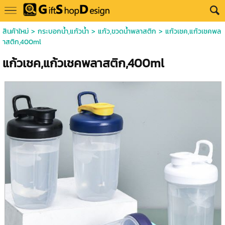
สินค้าใหม่
>
กระบอกน้ำ,แก้วน้ำ
>
แก้ว,ขวดน้ำพลาสติก
> แก้วเชค,แก้วเชคพล
าสติก,400ml
แก้วเชค,แก้วเชคพลาสติก,400ml