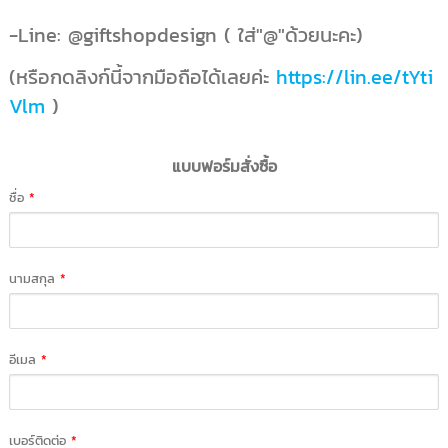
-Line: @giftshopdesign ( ใส่"@"ด้วยนะคะ)
(หรือกดลิงก์นี้จากมือถือได้เลยค่ะ
https://lin.ee/tYti
Vlm
)
แบบฟอร์มสั่งซื้อ
ชื่อ
*
นามสกุล
*
อีเมล
*
เบอร์ติดต่อ
*