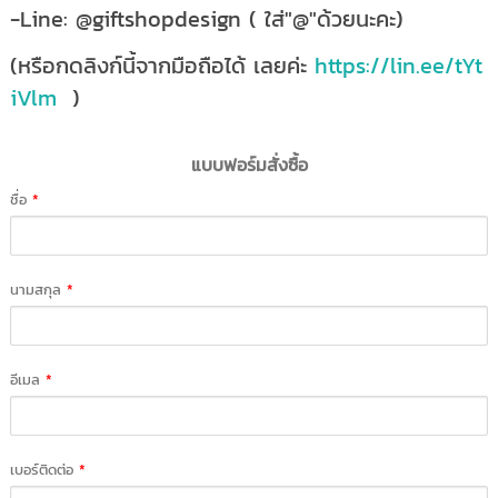
-Line: @giftshopdesign ( ใส่"@"ด้วยนะคะ)
(หรือกดลิงก์นี้จากมือถือได้ เลยค่ะ
https://lin.ee/tYt
iVlm
)
แบบฟอร์มสั่งซื้อ
ชื่อ
*
นามสกุล
*
อีเมล
*
เบอร์ติดต่อ
*