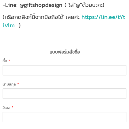
-Line: @giftshopdesign ( ใส่"@"ด้วยนะคะ)
(หรือกดลิงก์นี้จากมือถือได้ เลยค่ะ
https://lin.ee/tYt
iVlm
)
แบบฟอร์มสั่งซื้อ
ชื่อ
*
นามสกุล
*
อีเมล
*