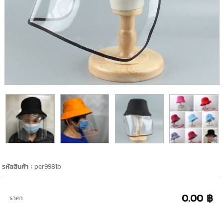
รหัสสินค้า :
per9981b
0.00 ฿
ราคา