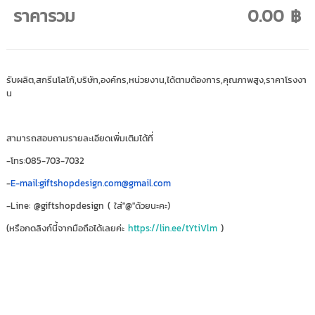
ราคารวม
0.00 ฿
รับผลิต,สกรีนโลโก้,บริษัท,องค์กร,หน่วยงาน,ได้ตามต้องการ,คุณภาพสูง,ราคาโรงงา
น
สามารถสอบถามรายละเอียดเพิ่มเติมได้ที่
-โทร:085-703-7032
-
E-mail:giftshopdesign.com@gmail.com
-Line: @giftshopdesign ( ใส่"@"ด้วยนะคะ)
(หรือกดลิงก์นี้จากมือถือได้เลยค่ะ
https://lin.ee/tYtiVlm
)
หมวกป้องกันเชื้อโรค,หมวกป้องกันโควิด,หมวกป้องกันไวรัส,หมวกป้องกันฝุ่น