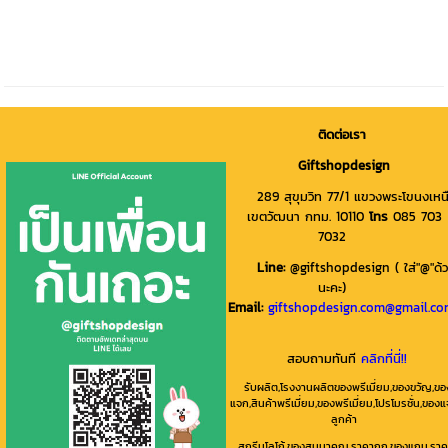
ติดต่อเรา
Giftshopdesign
289 สุขุมวิท 77/1 แขวงพระโขนงเหน
เขตวัฒนา กทม. 10110
โทร
085 703
7032
Line
:
@giftshopdesign ( ใส่"@"ด้
นะคะ)
Email:
giftshopdesign.com@gmail.c
สอบถามทันที
คลิกที่นี่!!
รับผลิต,โรงงานผลิตของพรีเมี่ยม,ของขวัญ,ขอ
แจก,สินค้าพรีเมี่ยม,ของพรีเมี่ยม,โปรโมรชั่น,ของ
ลูกค้า
,สกรีนโลโก้,ของสมนาคุณ,ราคาถูก,ของแถม,ราค