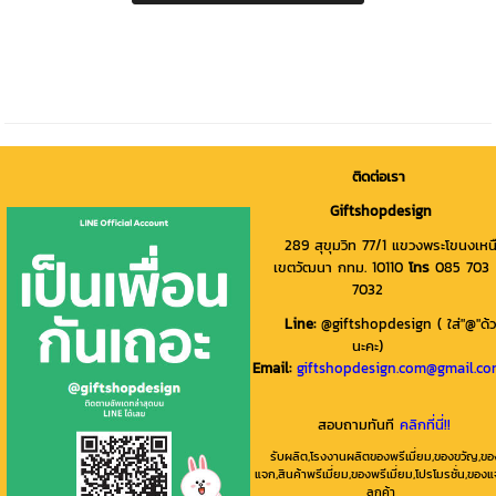
ติดต่อเรา
Giftshopdesign
289 สุขุมวิท 77/1 แขวงพระโขนงเหน
เขตวัฒนา กทม. 10110
โทร
085 703
7032
Line
:
@giftshopdesign ( ใส่"@"ด้
นะคะ)
Email:
giftshopdesign.com@gmail.c
สอบถามทันที
คลิกที่นี่!!
รับผลิต,โรงงานผลิตของพรีเมี่ยม,ของขวัญ,ขอ
แจก,สินค้าพรีเมี่ยม,ของพรีเมี่ยม,โปรโมรชั่น,ของ
ลูกค้า