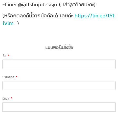
-Line: @giftshopdesign ( ใส่"@"ด้วยนะคะ)
(หรือกดลิงก์นี้จากมือถือได้ เลยค่ะ
https://lin.ee/tYt
iVlm
)
แบบฟอร์มสั่งซื้อ
ชื่อ
*
นามสกุล
*
อีเมล
*