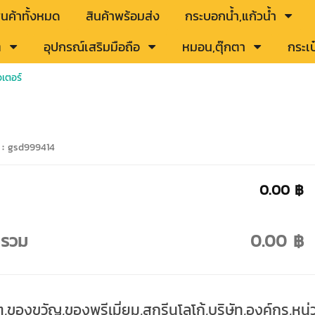
ินค้าทั้งหมด
สินค้าพร้อมส่ง
กระบอกน้ำ,แก้วน้ำ
ต
อุปกรณ์เสริมมือถือ
หมอน,ตุ๊กตา
กระเป
วเตอร์
 :
gsd999414
0.00 ฿
ารวม
0.00 ฿
ต,ของขวัญ,ของพรีเมี่ยม,สกรีนโลโก้,บริษัท,องค์กร,