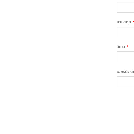
นามสกุล
อีเมล
*
เบอร์ติดต