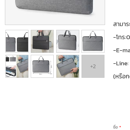
สามารถ
-โทร:
-E-ma
-Line:
+2
(หรือก
ชื่อ
*