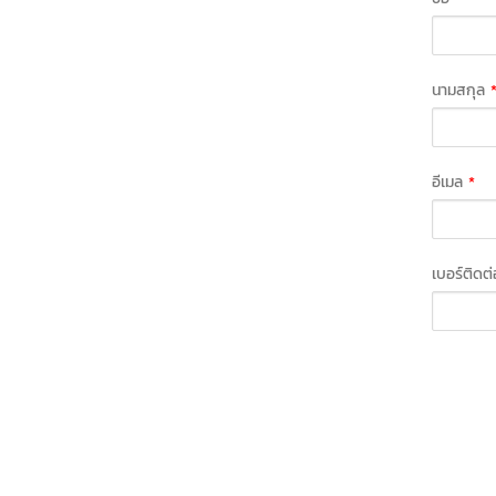
นามสกุล
อีเมล
*
เบอร์ติดต