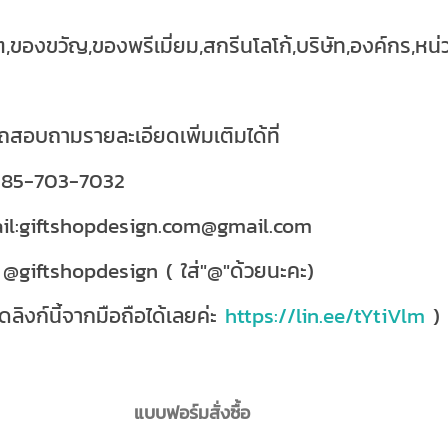
ต,ของขวัญ,ของพรีเมี่ยม,สกรีนโลโก้,บริษัท,องค์กร,
สอบถามรายละเอียดเพิ่มเติมได้ที่
085-703-7032
il:giftshopdesign.com@gmail.com
 @giftshopdesign ( ใส่"@"ด้วยนะคะ)
ดลิงก์นี้จากมือถือได้เลยค่ะ
https://lin.ee/tYtiVlm
)
แบบฟอร์มสั่งซื้อ