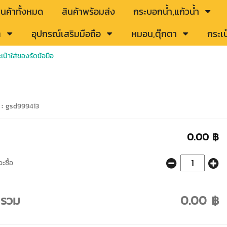
ินค้าทั้งหมด
สินค้าพร้อมส่ง
กระบอกน้ำ,แก้วน้ำ
ต
อุปกรณ์เสริมมือถือ
หมอน,ตุ๊กตา
กระเป
เป๋าใส่ของรัดข้อมือ
 :
gsd999413
0.00 ฿
ะซื้อ
ารวม
0.00 ฿