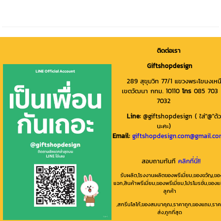
ติดต่อเรา
Giftshopdesign
289 สุขุมวิท 77/1 แขวงพระโขนงเหน
เขตวัฒนา กทม. 10110
โทร
085 703
7032
Line
:
@giftshopdesign ( ใส่"@"ด้
นะคะ)
Email:
giftshopdesign.com@gmail.c
สอบถามทันที
คลิกที่นี่!!
รับผลิต,โรงงานผลิตของพรีเมี่ยม,ของขวัญ,ขอ
แจก,สินค้าพรีเมี่ยม,ของพรีเมี่ยม,โปรโมรชั่น,ของ
ลูกค้า
,สกรีนโลโก้,ของสมนาคุณ,ราคาถูก,ของแถม,ราค
ส่ง,ถูกที่สุด