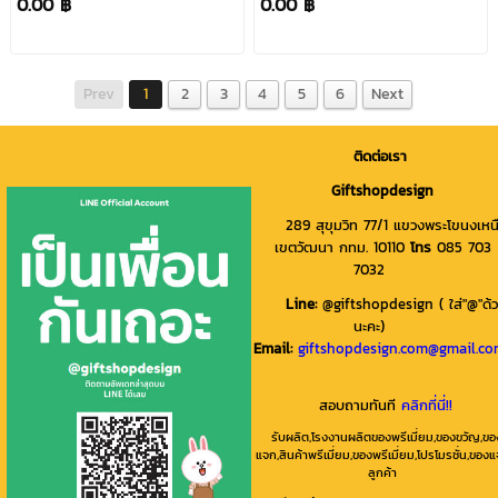
0.00 ฿
0.00 ฿
โลโก้,40*35cm+1*1.7m
Prev
1
2
3
4
5
6
Next
ติดต่อเรา
Giftshopdesign
289 สุขุมวิท 77/1 แขวงพระโขนงเหน
เขตวัฒนา กทม. 10110
โทร
085 703
7032
Line
:
@giftshopdesign ( ใส่"@"ด้
นะคะ)
Email:
giftshopdesign.com@gmail.c
สอบถามทันที
คลิกที่นี่!!
รับผลิต,โรงงานผลิตของพรีเมี่ยม,ของขวัญ,ขอ
แจก,สินค้าพรีเมี่ยม,ของพรีเมี่ยม,โปรโมรชั่น,ของ
ลูกค้า