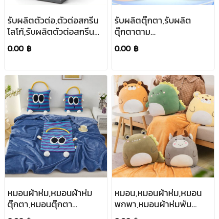
รับผลิตตัวต่อ,ตัวต่อสกรีน
รับผลิตตุ๊กตา,รับผลิต
โลโก้,รับผลิตตัวต่อสกรีน
ตุ๊กตาตาม
โลโก้
แบบ,ตุ๊กตาPVC,ยาง,ซิลิ
0.00 ฿
0.00 ฿
โคน,พีวีซี,รับทำโมเดล,อาร์ต
ทอย,ตุ๊กตาโมเดล,โมเดล
ฟิกเกอร์ ,ขนาด8cm
หมอนผ้าห่ม,หมอนผ้าห่ม
หมอน,หมอนผ้าห่ม,หมอน
ตุ๊กตา,หมอนตุ๊กตา
พกพา,หมอนผ้าห่มพับ
ผ้าห่ม,ขนาด40*40cm,ขนาด50*50cm
ได้,หมอนสกรีน