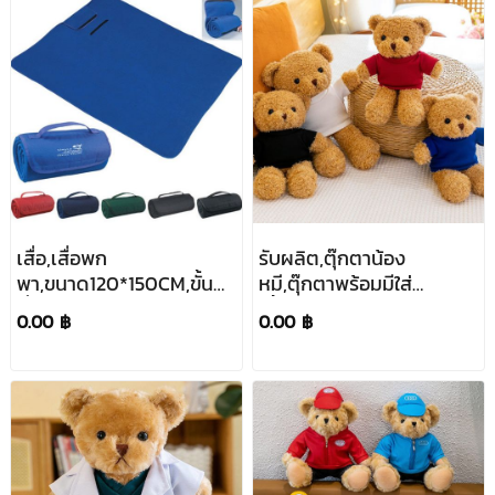
เสื่อ,เสื่อพก
รับผลิต,ตุ๊กตาน้อง
พา,ขนาด120*150CM,ขั้น
หมี,ตุ๊กตาพร้อมมีใส่
ต่ำ2,000ชิ้น
เสื้อ,ตุ๊กตาหมีสกรีน
0.00 ฿
0.00 ฿
โลโก้,ตุ๊กตาหมีของ
ขวัญ,โรงงานผลิตตุ๊กตา
หมี,ของขวัญ,ของ
แจก,30cm,ราคาถูก