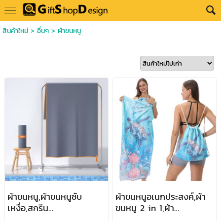
สินค้าใหม่
>
อื่นๆ
>
ผ้าขนหนู
ผ้าขนหนู,ผ้าขนหนูซับ
ผ้าขนหนูอเนกประสงค์,ผ้า
เหงื่อ,สกรีน
ขนหนู 2 in 1,ผ้า
โลโก้,ขนาด30*100cm,60*80cm,80*130cm
ขนหนู+กระเป๋า