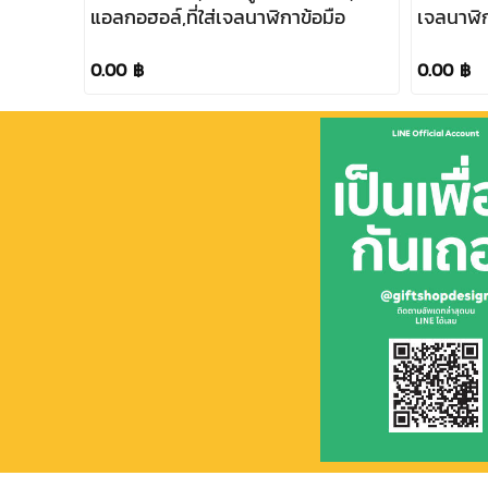
แอลกอฮอล์,ที่ใส่เจลนาฬิกาข้อมือ
เจลนาฬิก
0.00 ฿
0.00 ฿