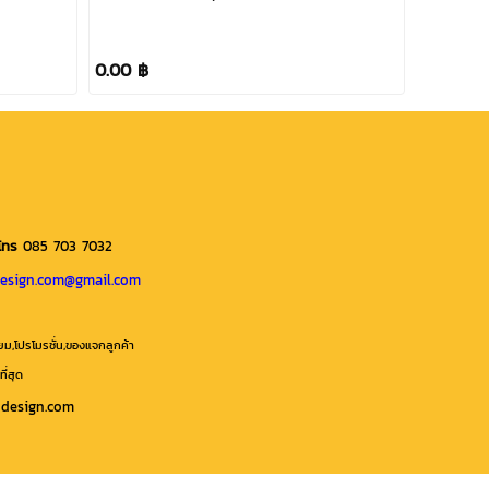
0.00 ฿
ทร
085 703 7032
design.com@gmail.com
ยม,โปรโมรชั่น,ของแจกลูกค้า
ี่สุด
pdesign.com