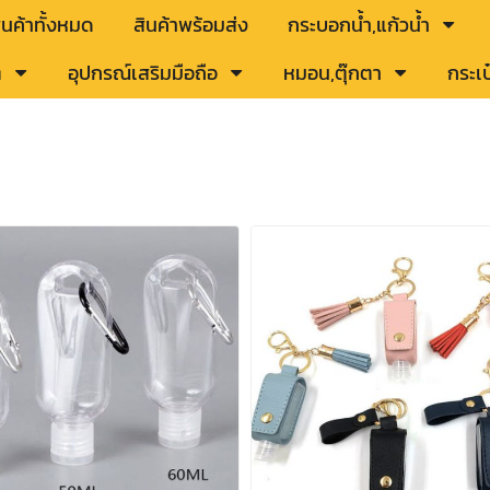
ินค้าทั้งหมด
สินค้าพร้อมส่ง
กระบอกน้ำ,แก้วน้ำ
ต
อุปกรณ์เสริมมือถือ
หมอน,ตุ๊กตา
กระเป